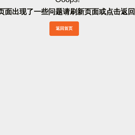
页
面
出
现
了
一
些
问
题
请
刷
新
页
面
或
点
击
返
回
返
回
首
页