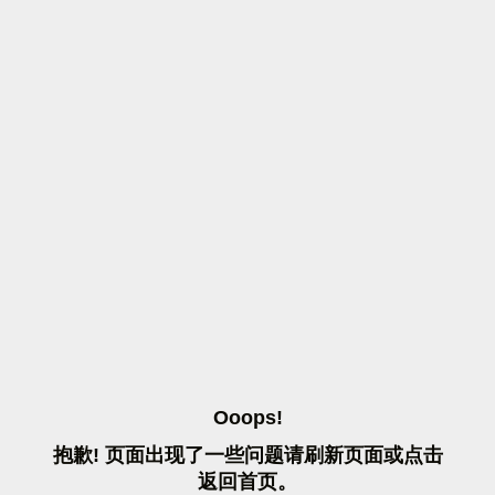
O
O
O
P
S
!
抱
歉
!
页
面
出
现
了
一
些
问
题
请
刷
新
页
面
或
点
击
返
回
首
页
。