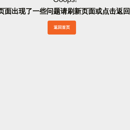
页
面
出
现
了
一
些
问
题
请
刷
新
页
面
或
点
击
返
回
返
回
首
页