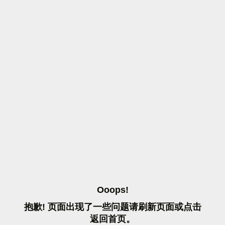
O
O
O
P
S
!
抱
歉
!
页
面
出
现
了
一
些
问
题
请
刷
新
页
面
或
点
击
返
回
首
页
。